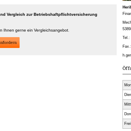
Heri
Fina
d Vergleich zur Betriebshaftpflichtversicherung
!
Mech
5389
en Ihnen gerne ein Vergleichsangebot.
Tel.:
an­for­dern
Fax.
h.ge
Öff
Mon
Die
Mit
Don
Frei