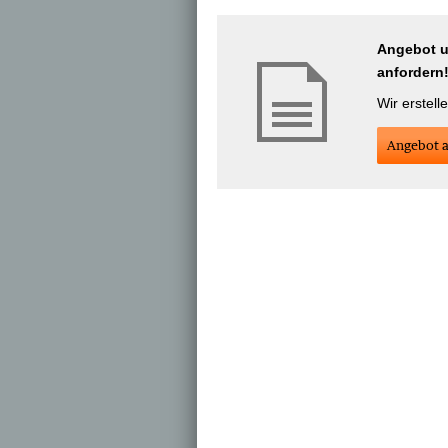
Angebot un
anfordern
Wir erstell
An­ge­bot 