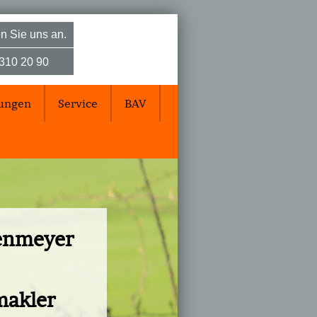
n Sie uns an.
310 20 90
rungen
Service
BAV
tenmeyer
makler