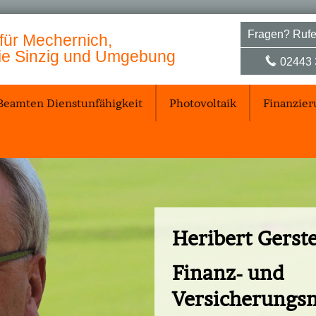
Fragen? Rufe
 für Mechernich,
wie Sinzig und Umgebung
02443 
Beamten Dienstunfähigkeit
Photovoltaik
Finanzie
Heribert Gers
Finanz- und
Ver­sicherungs­